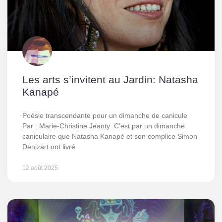
Les arts s’invitent au Jardin: Natasha
Kanapé
Poésie transcendante pour un dimanche de canicule
Par : Marie-Christine Jeanty C’est par un dimanche
caniculaire que Natasha Kanapé et son complice Simon
Denizart ont livré
12 août 2025