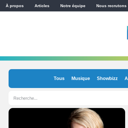
À propos
Articles
Notre équipe
Nous recrutons
Tous
Musique
Showbizz
A