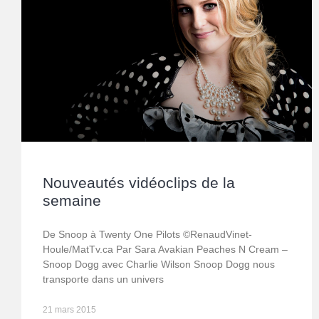
Nouveautés vidéoclips de la
semaine
De Snoop à Twenty One Pilots ©RenaudVinet-
Houle/MatTv.ca Par Sara Avakian Peaches N Cream –
Snoop Dogg avec Charlie Wilson Snoop Dogg nous
transporte dans un univers
21 mars 2015