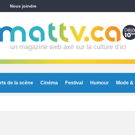
Nous joindre
un magazine web axé sur la culture d’ici
rts de la scène
Cinéma
Festival
Humour
Mode & 