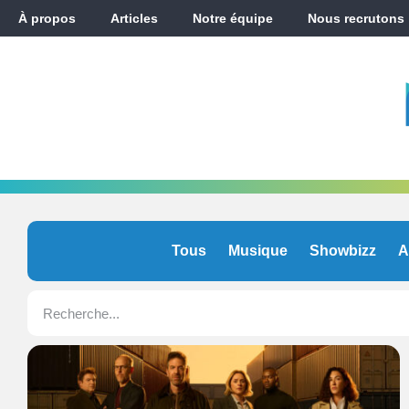
À propos
Articles
Notre équipe
Nous recrutons
Tous
Musique
Showbizz
A