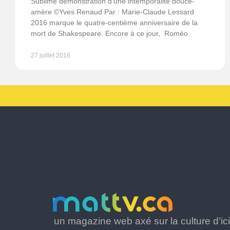
Sublime démonstration d’une intemporalité douce-
amère ©Yves Renaud Par : Marie-Claude Lessard
2016 marque le quatre-centième anniversaire de la
mort de Shakespeare. Encore à ce jour, Roméo
27 juillet 2016
un magazine web axé sur la culture d’ici