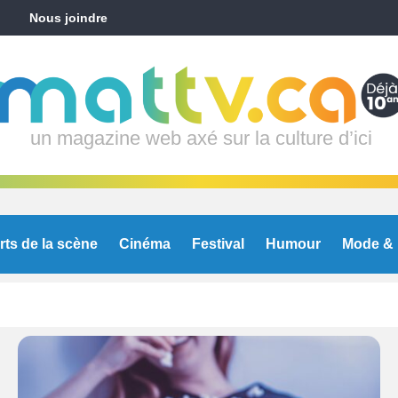
Nous joindre
un magazine web axé sur la culture d’ici
rts de la scène
Cinéma
Festival
Humour
Mode & 