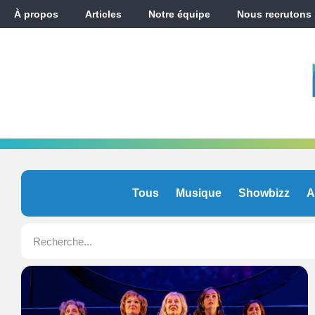
À propos
Articles
Notre équipe
Nous recrutons
Tous
Musique
Showbizz
A