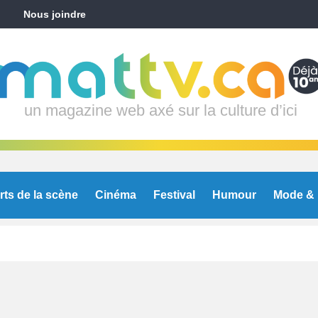
Nous joindre
un magazine web axé sur la culture d’ici
rts de la scène
Cinéma
Festival
Humour
Mode & 