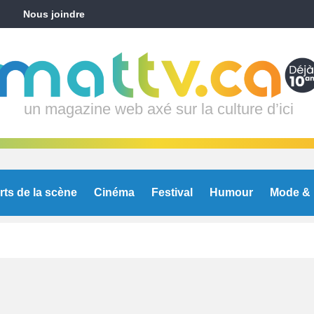
Nous joindre
un magazine web axé sur la culture d’ici
rts de la scène
Cinéma
Festival
Humour
Mode & 