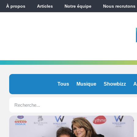
À propos
Articles
Notre équipe
Nous recrutons
Tous
Musique
Showbizz
A