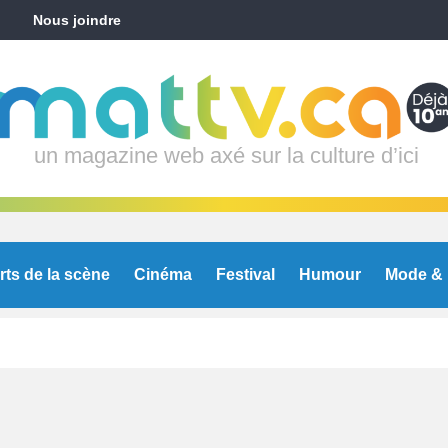
Nous joindre
un magazine web axé sur la culture d’ici
rts de la scène
Cinéma
Festival
Humour
Mode & 