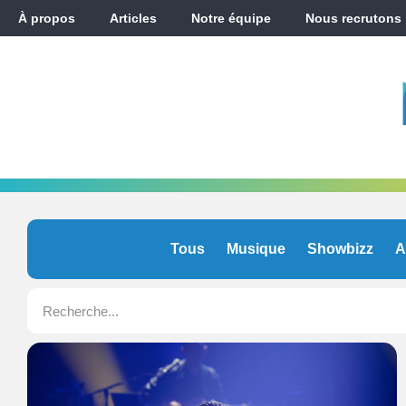
À propos
Articles
Notre équipe
Nous recrutons
Tous
Musique
Showbizz
A