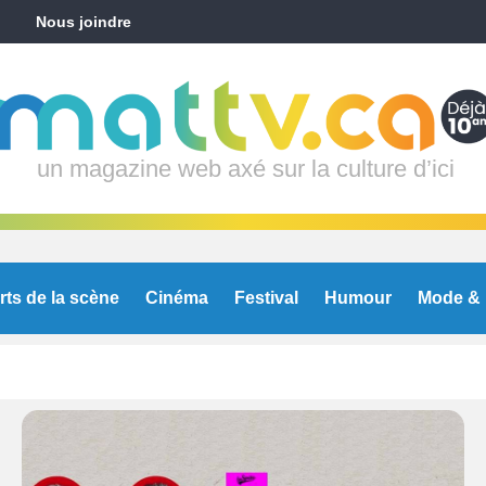
Nous joindre
un magazine web axé sur la culture d’ici
rts de la scène
Cinéma
Festival
Humour
Mode & 