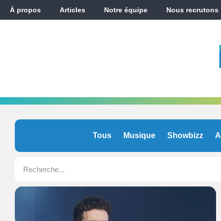
À propos
Articles
Notre équipe
Nous recrutons
Tous
Musique
Showbizz
A