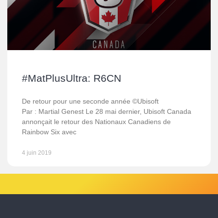
#MatPlusUltra: R6CN
De retour pour une seconde année ©Ubisoft
Par : Martial Genest Le 28 mai dernier, Ubisoft Canada
annonçait le retour des Nationaux Canadiens de
Rainbow Six avec
4 juin 2019