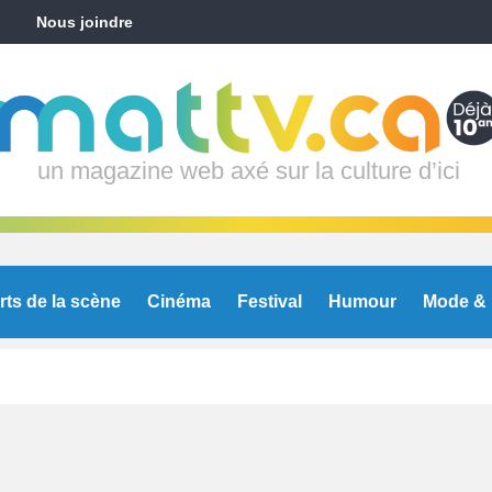
Nous joindre
un magazine web axé sur la culture d’ici
rts de la scène
Cinéma
Festival
Humour
Mode & 