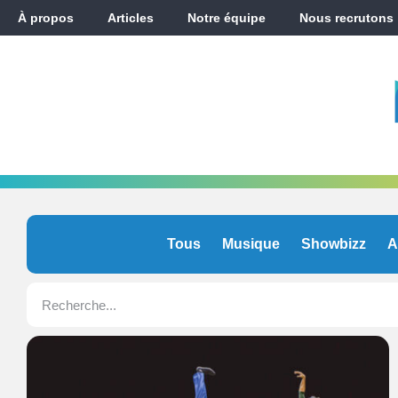
À propos
Articles
Notre équipe
Nous recrutons
Tous
Musique
Showbizz
A