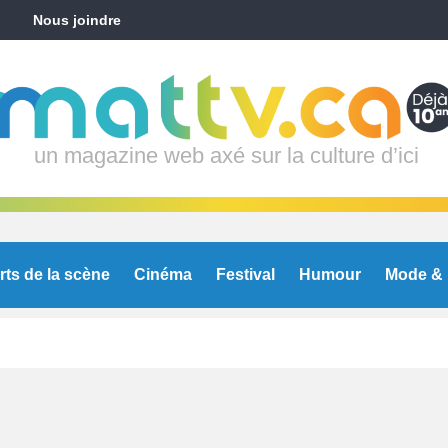
Nous joindre
un magazine web axé sur la culture d’ici
rts de la scène
Cinéma
Festival
Humour
Mode & 