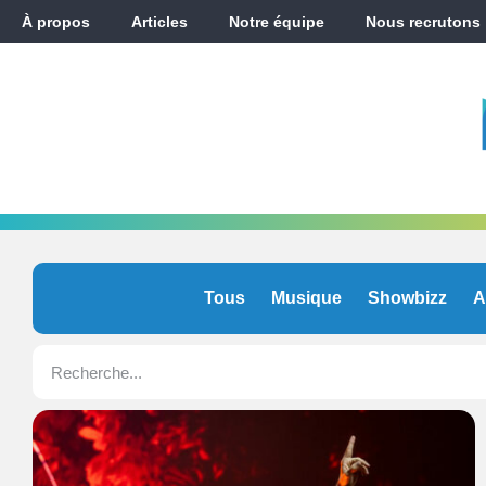
À propos
Articles
Notre équipe
Nous recrutons
Tous
Musique
Showbizz
A