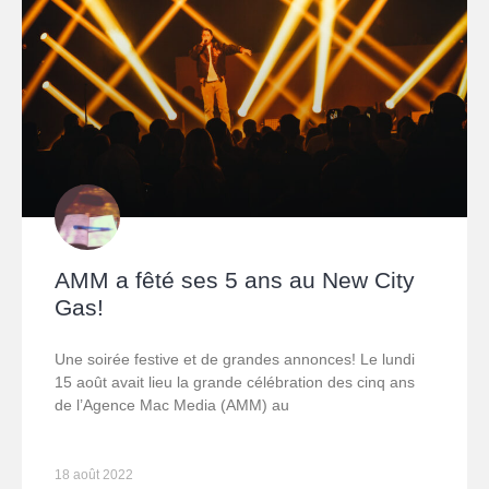
AMM a fêté ses 5 ans au New City
Gas!
Une soirée festive et de grandes annonces! Le lundi
15 août avait lieu la grande célébration des cinq ans
de l’Agence Mac Media (AMM) au
18 août 2022