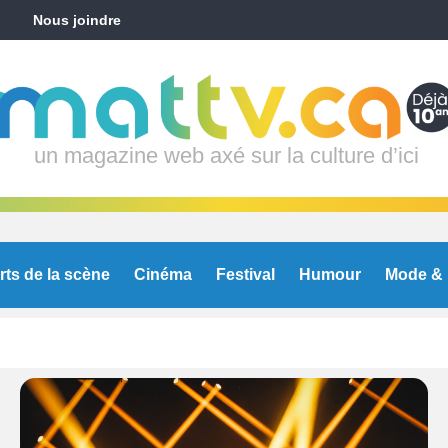
Nous joindre
un magazine web axé sur la culture d’ici
rts de la scène
Cinéma
Festival
Humour
Mode & 