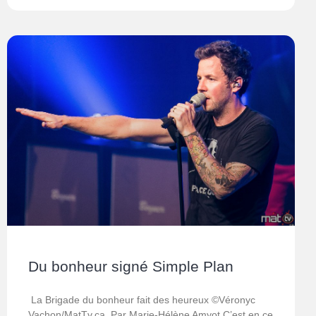
Du bonheur signé Simple Plan
La Brigade du bonheur fait des heureux ©Véronyc
Vachon/MatTv.ca Par Marie-Hélène Amyot C’est en ce