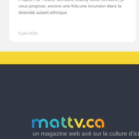
vous propose, encore une fois,une incursion dans la
diversité autant ethnique
6 juin 2016
un magazine web axé sur la culture d’ici