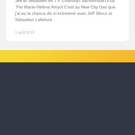
Jeff et Sébastien en 7 F ©Véronyc Vachon/MatTv.ca
Par Marie-Hélène Amyot C’est au New City Gas que
j’ai eu la chance de m’entretenir avec Jeff Stinco et
Sébastien Lefebvre
1 août 2015