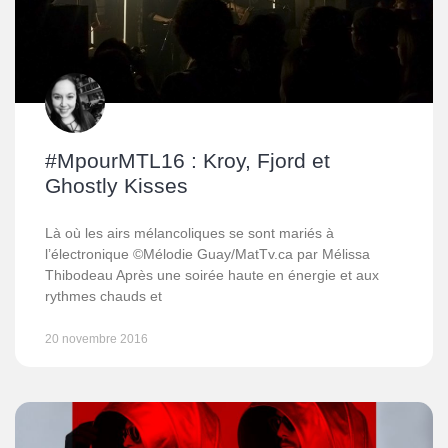
#MpourMTL16 : Kroy, Fjord et
Ghostly Kisses
Là où les airs mélancoliques se sont mariés à
l’électronique ©Mélodie Guay/MatTv.ca par Mélissa
Thibodeau Après une soirée haute en énergie et aux
rythmes chauds et
20 novembre 2016