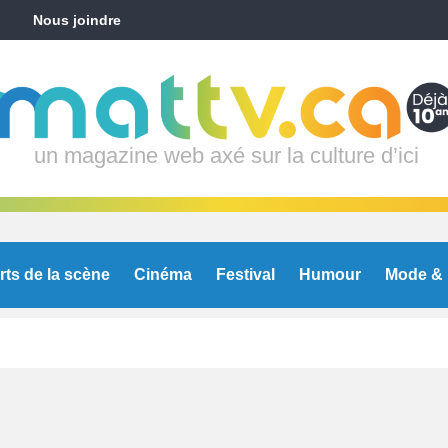
Nous joindre
un magazine web axé sur la culture d’ici
rts de la scène
Cinéma
Festival
Humour
Mode & 