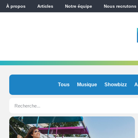
À propos
Articles
Notre équipe
Nous recrutons
Tous
Musique
Showbizz
A