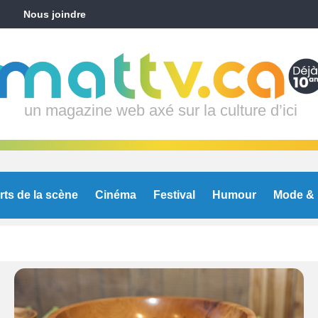
Nous joindre
un magazine web axé sur la culture d’ici
rts de la scène
Cinéma
Festival
Humour
Mode & 