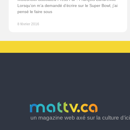
Lorsqu’on m’a demandé d’écrire sur le Super Bowl, j’ai
pensé le faire sous
8 février 2016
un magazine web axé sur la culture d’ici