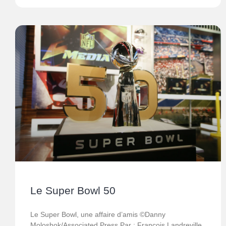
Le Super Bowl 50
Le Super Bowl, une affaire d’amis ©Danny
Moloshok/Associated Press Par : François Landreville