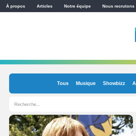
À propos
Articles
Notre équipe
Nous recrutons
Tous
Musique
Showbizz
A