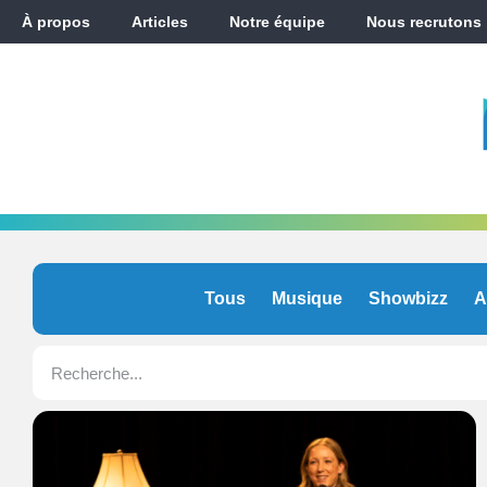
À propos
Articles
Notre équipe
Nous recrutons
Tous
Musique
Showbizz
A