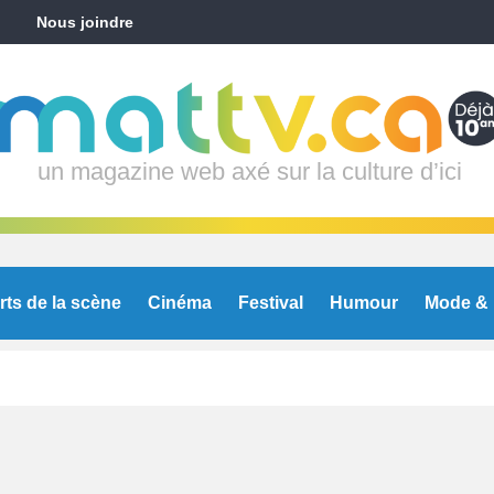
Nous joindre
un magazine web axé sur la culture d’ici
rts de la scène
Cinéma
Festival
Humour
Mode & 