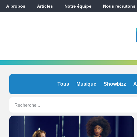
À propos
Articles
Notre équipe
Nous recrutons
Tous
Musique
Showbizz
A