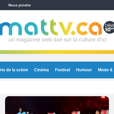
Nous joindre
un magazine web axé sur la culture d’ici
rts de la scène
Cinéma
Festival
Humour
Mode & 