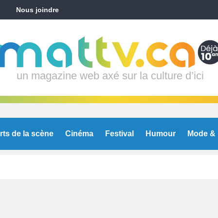
Nous joindre
un magazine web axé sur la culture d’ici
rts de la scène
Cinéma
Festival
Humour
Mode & 