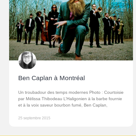
Ben Caplan à Montréal
Un troubadour des temps modernes Photo : Courtoisie
par Mélissa Thibodeau L’Haligonien à la barbe fournie
et à la voix saveur bourbon fumé, Ben Caplan,
25 septembre 2015