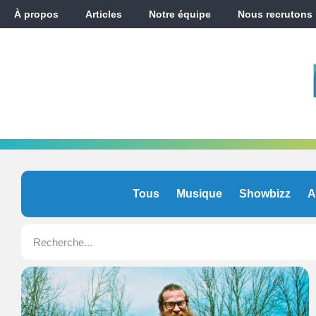
À propos
Articles
Notre équipe
Nous recrutons
Tous
Musique
Showbizz
A