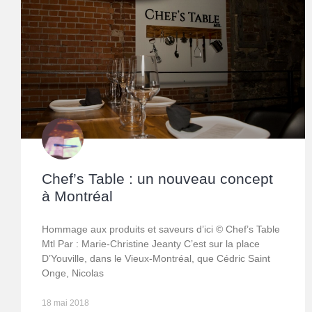
Chef’s Table : un nouveau concept
à Montréal
Hommage aux produits et saveurs d’ici © Chef’s Table
Mtl Par : Marie-Christine Jeanty C’est sur la place
D’Youville, dans le Vieux-Montréal, que Cédric Saint
Onge, Nicolas
18 mai 2018