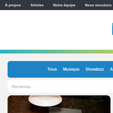
À propos
Articles
Notre équipe
Nous recrutons
Tous
Musique
Showbizz
A