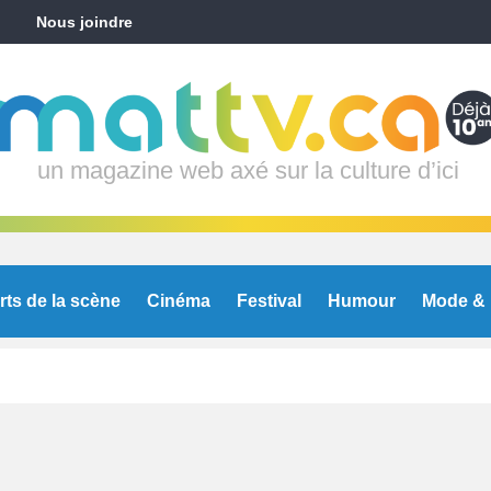
Nous joindre
un magazine web axé sur la culture d’ici
rts de la scène
Cinéma
Festival
Humour
Mode & 