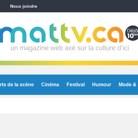
Nous joindre
un magazine web axé sur la culture d’ici
rts de la scène
Cinéma
Festival
Humour
Mode & 