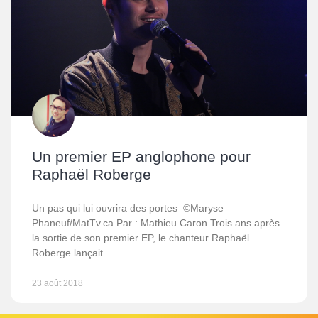
Un premier EP anglophone pour
Raphaël Roberge
Un pas qui lui ouvrira des portes ©Maryse
Phaneuf/MatTv.ca Par : Mathieu Caron Trois ans après
la sortie de son premier EP, le chanteur Raphaël
Roberge lançait
23 août 2018