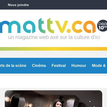
Nous joindre
un magazine web axé sur la culture d’ici
rts de la scène
Cinéma
Festival
Humour
Mode & 