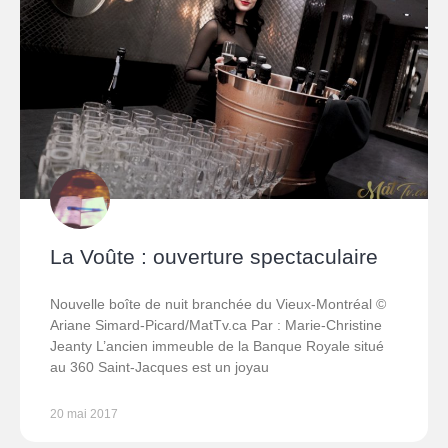
La Voûte : ouverture spectaculaire
Nouvelle boîte de nuit branchée du Vieux-Montréal ©
Ariane Simard-Picard/MatTv.ca Par : Marie-Christine
Jeanty L’ancien immeuble de la Banque Royale situé
au 360 Saint-Jacques est un joyau
20 mai 2017