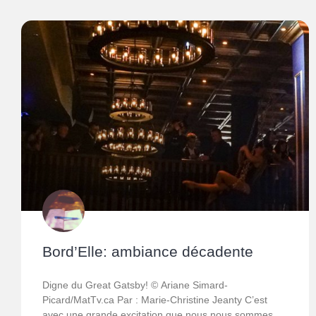
Bord’Elle: ambiance décadente
Digne du Great Gatsby! © Ariane Simard-
Picard/MatTv.ca Par : Marie-Christine Jeanty C’est
avec une grande excitation que nous nous sommes