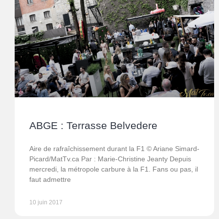
ABGE : Terrasse Belvedere
Aire de rafraîchissement durant la F1 © Ariane Simard-
Picard/MatTv.ca Par : Marie-Christine Jeanty Depuis
mercredi, la métropole carbure à la F1. Fans ou pas, il
faut admettre
10 juin 2017