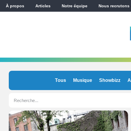
À propos
Articles
Notre équipe
Nous recrutons
Tous
Musique
Showbizz
A