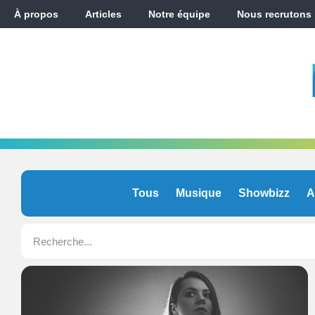
À propos
Articles
Notre équipe
Nous recrutons
Tous
Musique
Showbizz
A