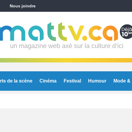
Nous joindre
un magazine web axé sur la culture d’ici
rts de la scène
Cinéma
Festival
Humour
Mode & 