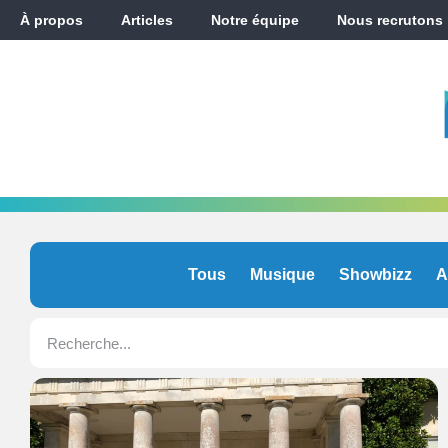
À propos
Articles
Notre équipe
Nous recrutons
Tous
Musique
Showbizz
A