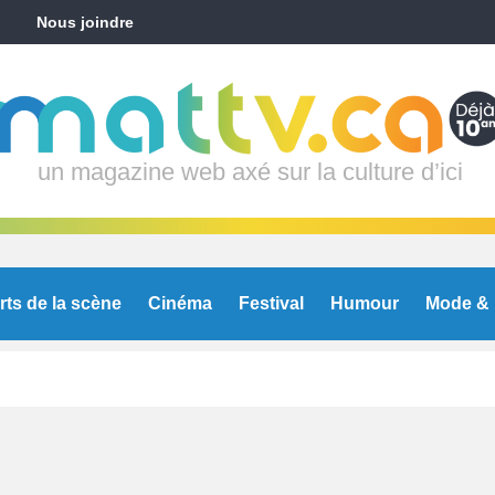
Nous joindre
un magazine web axé sur la culture d’ici
rts de la scène
Cinéma
Festival
Humour
Mode & 