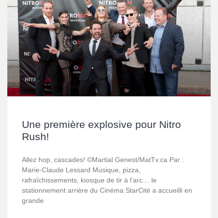
Une première explosive pour Nitro
Rush!
Allez hop, cascades! ©Martial Genest/MatTv.ca Par :
Marie-Claude Lessard Musique, pizza,
rafraîchissements, kiosque de tir à l’arc… le
stationnement arrière du Cinéma StarCité a accueilli en
grande