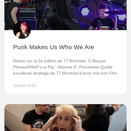
Punk Makes Us Who We Are
Retour sur la 2e édition de 77 Montréal © Maryse
Phaneuf/MatTv.ca Par : Maxime D.-Pomerleau Quelle
excellente stratégie de 77 Montréal d’avoir mis Iron Chic
28 juillet 2018