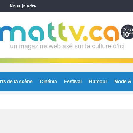
Nous joindre
un magazine web axé sur la culture d’ici
rts de la scène
Cinéma
Festival
Humour
Mode & 