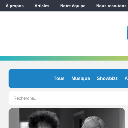
À propos
Articles
Notre équipe
Nous recrutons
Tous
Musique
Showbizz
A