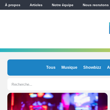
À propos
Articles
Notre équipe
Nous recrutons
Tous
Musique
Showbizz
A