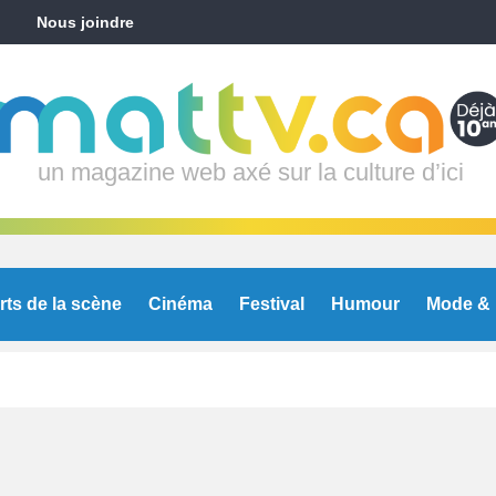
Nous joindre
un magazine web axé sur la culture d’ici
rts de la scène
Cinéma
Festival
Humour
Mode & 