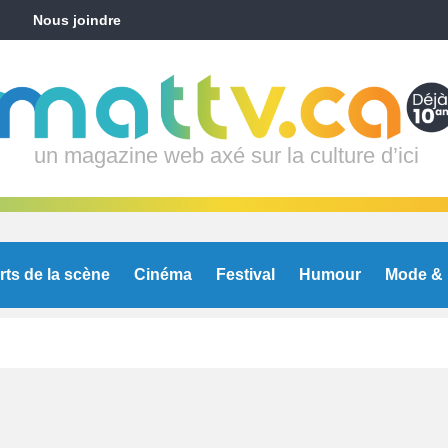
Nous joindre
un magazine web axé sur la culture d’ici
rts de la scène
Cinéma
Festival
Humour
Mode & 