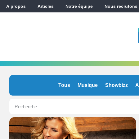
À propos
Articles
Notre équipe
Nous recrutons
Tous
Musique
Showbizz
A