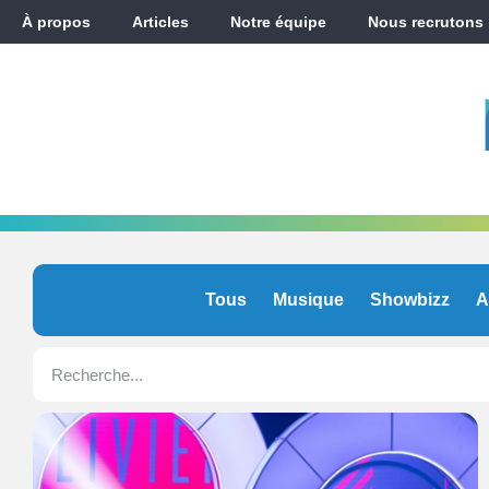
À propos
Articles
Notre équipe
Nous recrutons
Tous
Musique
Showbizz
A