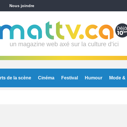
Nous joindre
un magazine web axé sur la culture d’ici
rts de la scène
Cinéma
Festival
Humour
Mode & 