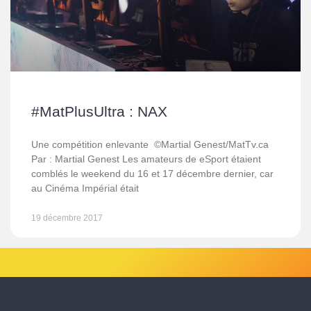
#MatPlusUltra : NAX
Une compétition enlevante ©Martial Genest/MatTv.ca
Par : Martial Genest Les amateurs de eSport étaient
comblés le weekend du 16 et 17 décembre dernier, car
au Cinéma Impérial était
19 décembre 2017