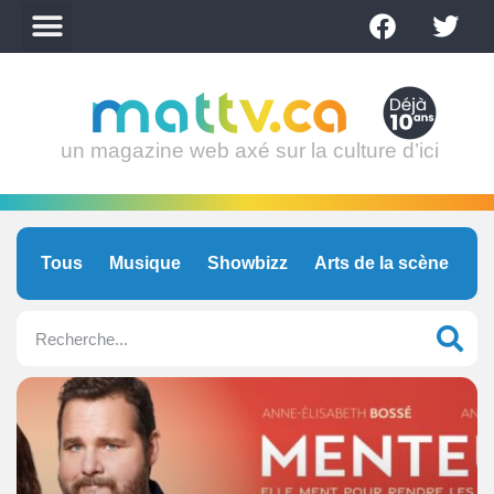
un magazine web axé sur la culture d’ici
Tous
Musique
Showbizz
Arts de la scène
C