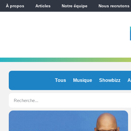
À propos
Articles
Notre équipe
Nous recrutons
Tous
Musique
Showbizz
A