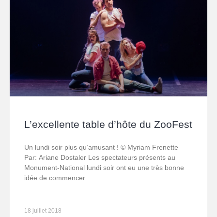
L’excellente table d’hôte du ZooFest
Un lundi soir plus qu’amusant ! © Myriam Frenette
Par: Ariane Dostaler Les spectateurs présents au
Monument-National lundi soir ont eu une très bonne
idée de commencer
18 juillet 2018