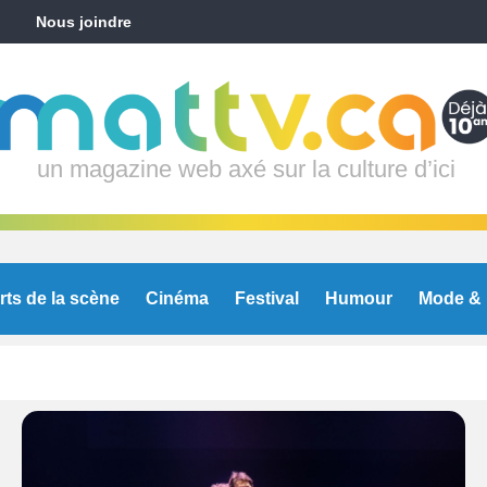
Nous joindre
un magazine web axé sur la culture d’ici
rts de la scène
Cinéma
Festival
Humour
Mode & 