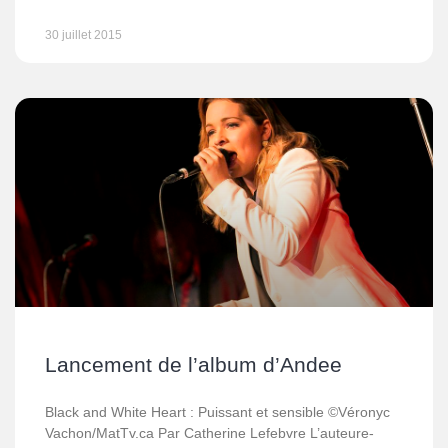
30 juillet 2015
Lancement de l’album d’Andee
Black and White Heart : Puissant et sensible ©Véronyc
Vachon/MatTv.ca Par Catherine Lefebvre L’auteure-