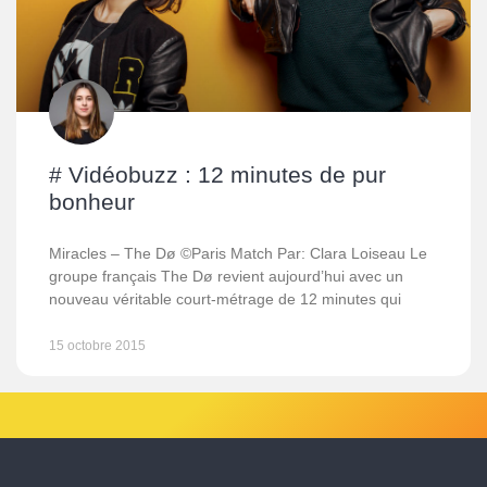
# Vidéobuzz : 12 minutes de pur
bonheur
Miracles – The Dø ©Paris Match Par: Clara Loiseau Le
groupe français The Dø revient aujourd’hui avec un
nouveau véritable court-métrage de 12 minutes qui
15 octobre 2015