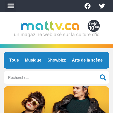
un magazine web axé sur la culture d’ici
Tous
Musique
Showbizz
Arts de la scène
C