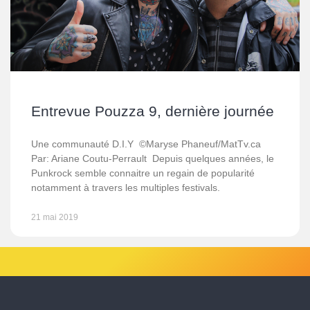
Entrevue Pouzza 9, dernière journée
Une communauté D.I.Y ©Maryse Phaneuf/MatTv.ca
Par: Ariane Coutu-Perrault Depuis quelques années, le
Punkrock semble connaitre un regain de popularité
notamment à travers les multiples festivals.
21 mai 2019