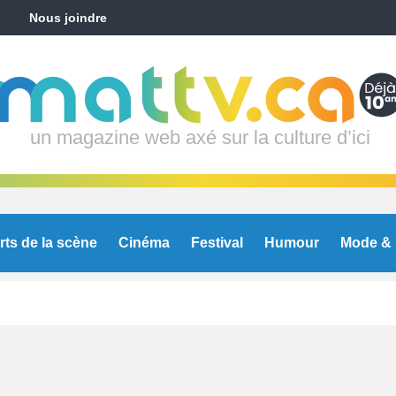
Nous joindre
un magazine web axé sur la culture d’ici
rts de la scène
Cinéma
Festival
Humour
Mode & 