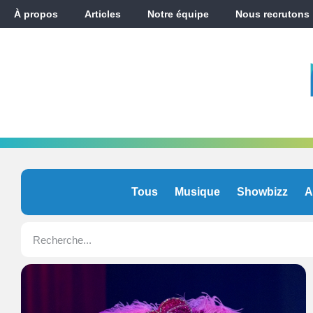
À propos
Articles
Notre équipe
Nous recrutons
Tous
Musique
Showbizz
A