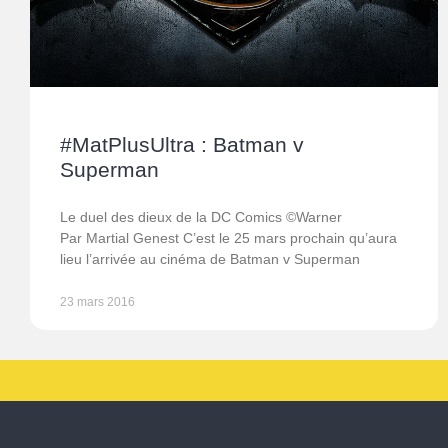
#MatPlusUltra : Batman v
Superman
Le duel des dieux de la DC Comics ©Warner
Par Martial Genest C’est le 25 mars prochain qu’aura
lieu l’arrivée au cinéma de Batman v Superman
23 mars 2016