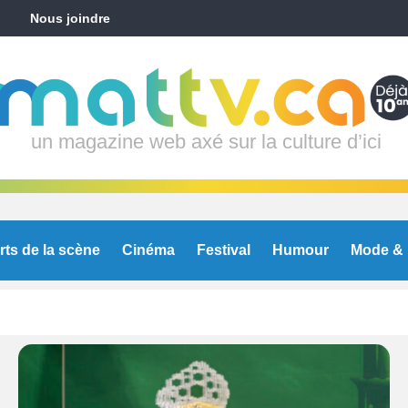
Nous joindre
un magazine web axé sur la culture d’ici
rts de la scène
Cinéma
Festival
Humour
Mode & 