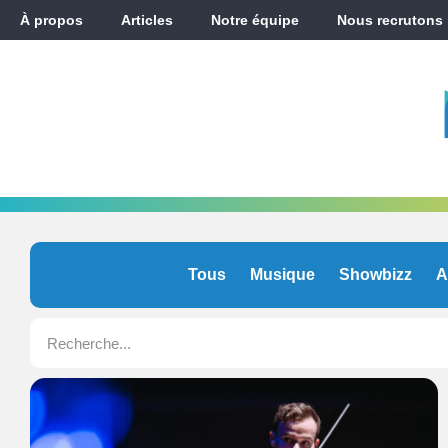
À propos
Articles
Notre équipe
Nous recrutons
Tous
Musique
Showbizz
A