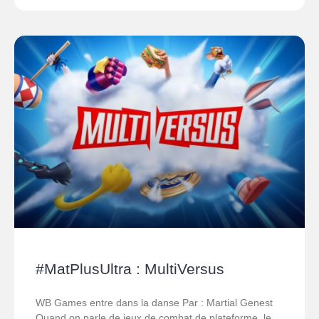
#MatPlusUltra : MultiVersus
WB Games entre dans la danse Par : Martial Genest
Quand on parle de jeux de combat de plateforme, le