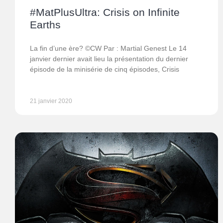
#MatPlusUltra: Crisis on Infinite
Earths
La fin d’une ère? ©CW Par : Martial Genest Le 14
janvier dernier avait lieu la présentation du dernier
épisode de la minisérie de cinq épisodes, Crisis
21 janvier 2020