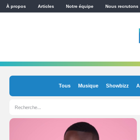
À propos
Articles
Notre équipe
Nous recrutons
Tous
Musique
Showbizz
A