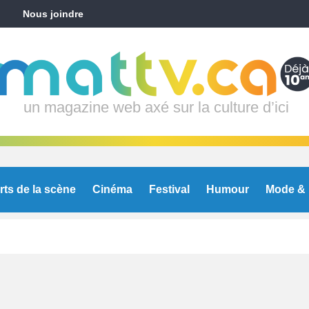
Nous joindre
un magazine web axé sur la culture d’ici
rts de la scène
Cinéma
Festival
Humour
Mode & 