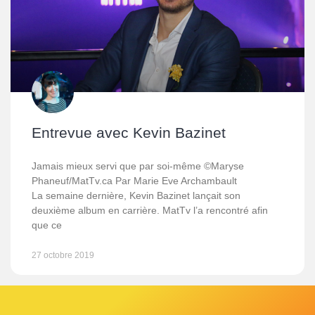
Entrevue avec Kevin Bazinet
Jamais mieux servi que par soi-même ©Maryse
Phaneuf/MatTv.ca Par Marie Eve Archambault
La semaine dernière, Kevin Bazinet lançait son
deuxième album en carrière. MatTv l’a rencontré afin
que ce
27 octobre 2019