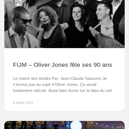
FIJM – Oliver Jones fête ses 90 ans
Le match des étoiles Par: Jean-Claude Sabourin Je
n’écrirai pas au sujet d’Oliver Jones. Ça serait
totalement ridicule. Aussi bien écrire sur le bleu du ciel
8 juillet 2024