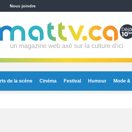
Nous joindre
un magazine web axé sur la culture d’ici
rts de la scène
Cinéma
Festival
Humour
Mode & 