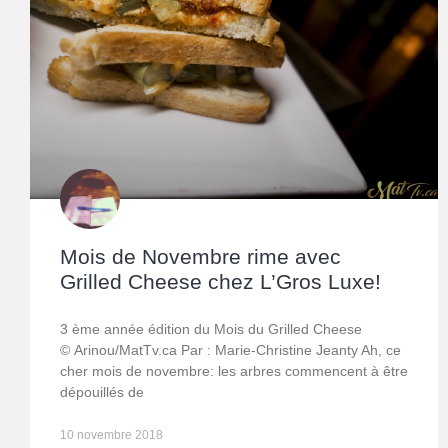
Mois de Novembre rime avec
Grilled Cheese chez L’Gros Luxe!
3 ème année édition du Mois du Grilled Cheese
© Arinou/MatTv.ca Par : Marie-Christine Jeanty Ah, ce
cher mois de novembre: les arbres commencent à être
dépouillés de
10 novembre 2018