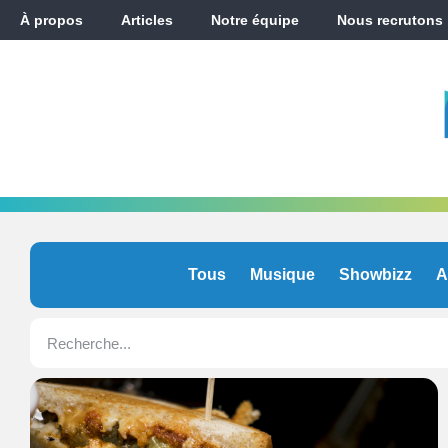
À propos
Articles
Notre équipe
Nous recrutons
Tous
Musique
Showbizz
A