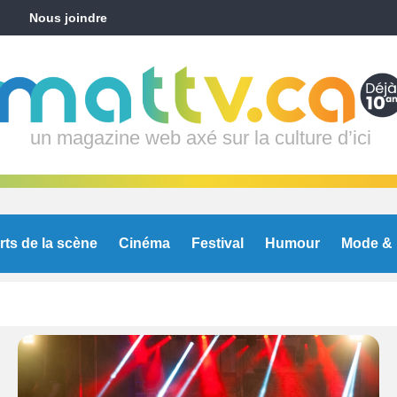
Nous joindre
un magazine web axé sur la culture d’ici
rts de la scène
Cinéma
Festival
Humour
Mode & 