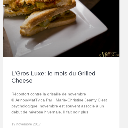
L’Gros Luxe: le mois du Grilled
Cheese
Réconfort contre la grisaille de novembre
© Arinou/MatTv.ca Par : Marie-Christine Jeanty C’est
psychologique, novembre est souvent associé à un
début de névrose hivernale. Il fait noir plus
19 novembre 2017