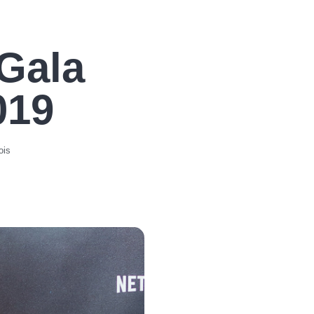
 Gala
019
ois