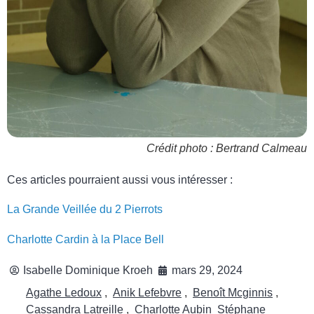
Crédit photo : Bertrand Calmeau
Ces articles pourraient aussi vous intéresser :
La Grande Veillée du 2 Pierrots
Charlotte Cardin à la Place Bell
Isabelle Dominique Kroeh
mars 29, 2024
Agathe Ledoux
,
Anik Lefebvre
,
Benoît Mcginnis
,
Cassandra Latreille
,
Charlotte Aubin Stéphane