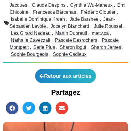
Jacques
,
Claude Despins
,
Cynthia Wu-Maheux
,
Emi
Chicoine
,
Francesca Bárcenas
,
Frédéric Cloutier
,
Isabelle Dominique Kroeh
,
Jade Barshee
,
Jean-
Sébastien Lavoie
,
Jocelyn Blanchard
,
Julie Roussel
,
Léa Girard Nadeau
,
Martin Dubreuil
,
mattv.ca
,
Nathalie Cavezzali
,
Pascale Desrochers
,
Pascale
Montpetit
,
Série Plus
,
Sharon Ibgui
,
Sharon James
,
Sophie Bourgeois
,
Sophie Cadieux
Retour aux articles
Partagez