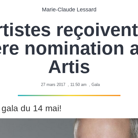
Marie-Claude Lessard
rtistes reçoivent
re nomination 
Artis
27 mars 2017
,
11:50 am
,
Gala
 gala du 14 mai!