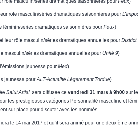
ur rôle masculin/séries dramatiques saisonnières pour
Feux
)
leur rôle masculin/séries dramatiques saisonnières pour
L’Impo
le féminin/séries dramatiques saisonnières pour
Feux
)
illeur rôle masculin/séries dramatiques annuelles pour
District
ôle masculin/séries dramatiques annuelles pour
Unité 9
)
 d’émissions jeunesse pour
Med
)
ons jeunesse pour
ALT-Actualité Légèrement Tordue
)
lée
Salut Artis!
sera diffusée ce
vendredi 31 mars à 9h00
sur l
 pour les prestigieuses catégories Personnalité masculine et fém
ent sur place pour discuter avec les nommés.
endra le 14 mai 2017 et qu’il sera animé pour une deuxième an