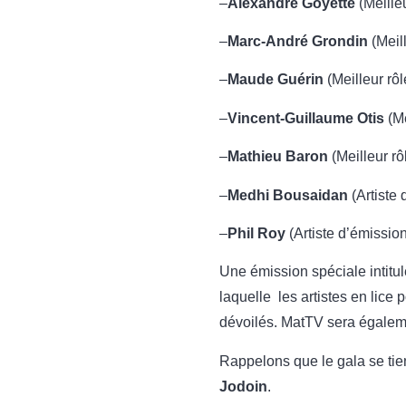
–
Alexandre Goyette
(Meille
–
Marc-André Grondin
(Meil
–
Maude Guérin
(Meilleur rô
–
Vincent-Guillaume Otis
(Me
–
Mathieu Baron
(Meilleur r
–
Medhi Bousaidan
(Artiste
–
Phil Roy
(Artiste d’émissi
Une émission spéciale intitu
laquelle les artistes en lice
dévoilés. MatTV sera égalem
Rappelons que le gala se ti
Jodoin
.