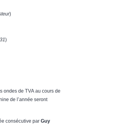
steur
)
 31
)
es ondes de TVA au cours de
inine de l’année seront
née consécutive par
Guy