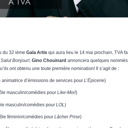
s du 32 ième
Gala Artis
qui aura lieu le 14 mai prochain, TVA fa
e
Salut Bonjour!
,
Gino Chouinard
annoncera quelques nommés q
qu’ils ont obtenu une toute première nomination! Il s’agit de :
e animatrice d’émissions de services pour
L’Épicerie
)
rôle masculin/comédies pour
Like-Moi!
)
rôle masculin/comédies pour
LOL
)
rôle féminin/comédies pour
Lâcher Prise
)