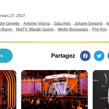
mars 27, 2017
dre Goyette
,
Antoine Vézina
,
Gala Artis
,
Johane Despins
,
M
u Baron
,
MatTV. Maude Guérin
,
Medhi Bousaidan
,
Phil Roy
Partagez
es