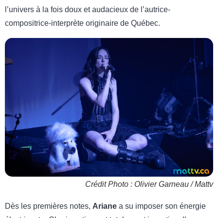
l’univers à la fois doux et audacieux de l’autrice-
compositrice-interprète originaire de Québec.
Crédit Photo : Olivier Garneau / Mattv
Dès les premières notes,
Ariane
a su imposer son énergie