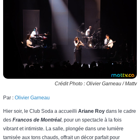
Crédit Photo : Olivier Garneau / Mattv
Par :
Olivier Garneau
Hier soir, le Club Soda a accueilli
Ariane Roy
dans le cadre
des
Francos de Montréal
, pour un spectacle à la fois
vibrant et intimiste. La salle, plongée dans une lumière
tamisée aux tons chauds, offrait un décor parfait pour