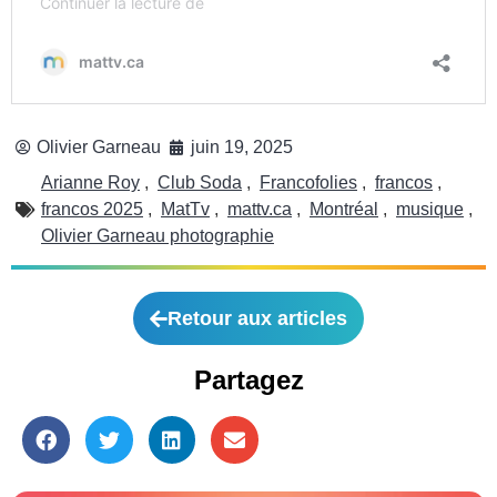
Olivier Garneau
juin 19, 2025
Arianne Roy
,
Club Soda
,
Francofolies
,
francos
,
francos 2025
,
MatTv
,
mattv.ca
,
Montréal
,
musique
,
Olivier Garneau photographie
Retour aux articles
Partagez