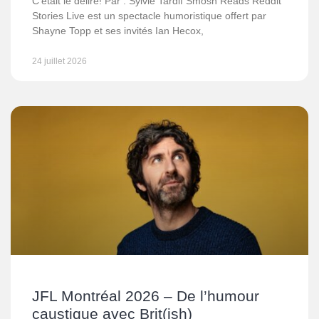
C’était le délire! Par : Sylvie Tardif Smosh Reads Reddit
Stories Live est un spectacle humoristique offert par
Shayne Topp et ses invités Ian Hecox,
24 juillet 2026
JFL Montréal 2026 – De l’humour
caustique avec Brit(ish)