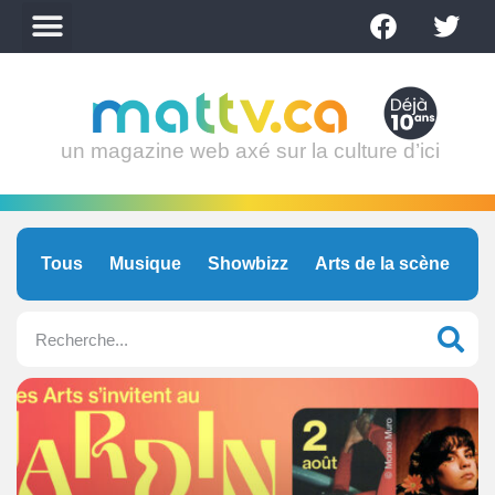
un magazine web axé sur la culture d’ici
Tous
Musique
Showbizz
Arts de la scène
C