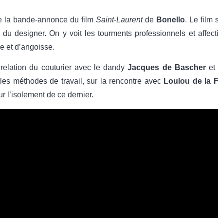
te la bande-annonce du film
Saint-Laurent
de
Bonello
. Le film
 designer. On y voit les tourments professionnels et affecti
e et d’angoisse.
 relation du couturier avec le dandy
Jacques de Bascher
et 
les méthodes de travail, sur la rencontre avec
Loulou de la F
r l’isolement de ce dernier.