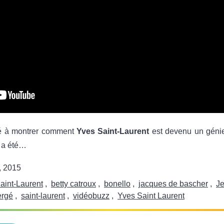
sé à montrer comment
Yves Saint-Laurent
est devenu un génie
l a été…
, 2015
aint-Laurent
,
betty catroux
,
bonello
,
jacques de bascher
,
Je
ergé
,
saint-laurent
,
vidéobuzz
,
Yves Saint Laurent