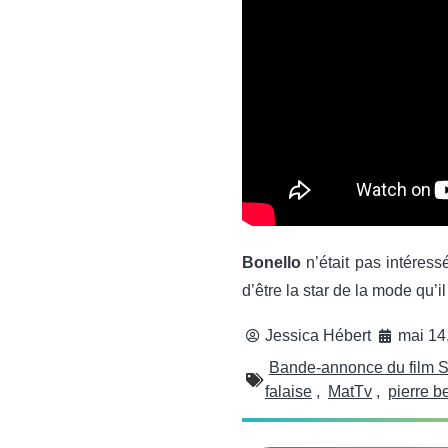
Bonello
n’était pas intéres
d’être la star de la mode qu’i
Jessica Hébert
mai 14
Bande-annonce du film S
falaise
,
MatTv
,
pierre b