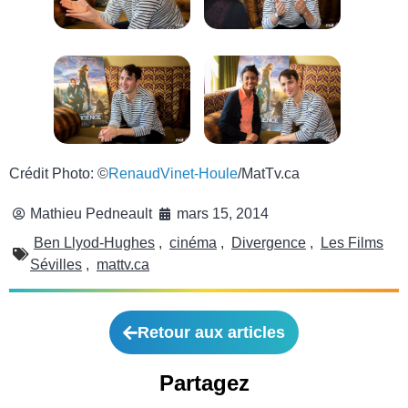
Crédit Photo: ©
RenaudVinet-Houle
/MatTv.ca
Mathieu Pedneault
mars 15, 2014
Ben Llyod-Hughes
,
cinéma
,
Divergence
,
Les Films
Sévilles
,
mattv.ca
Retour aux articles
Partagez