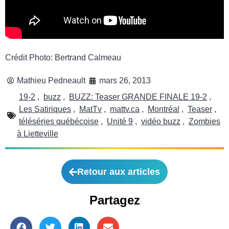
Crédit Photo: Bertrand Calmeau
Mathieu Pedneault
mars 26, 2013
19-2
,
buzz
,
BUZZ: Teaser GRANDE FINALE 19-2
,
Les Satiriques
,
MatTv
,
mattv.ca
,
Montréal
,
Teaser
,
téléséries québécoise
,
Unité 9
,
vidéo buzz
,
Zombies
à Lietteville
Retour aux articles
Partagez